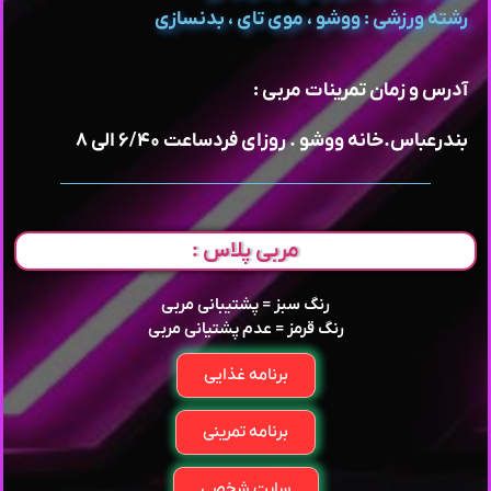
رشته ورزشی : ووشو ، موی تای ، بدنسازی
آدرس و زمان تمرینات مربی :
بندرعباس.خانه ووشو . روزای فردساعت ۶/۴۰ الی ۸
مربی پلاس :
رنگ سبز = پشتیبانی مربی
رنگ قرمز = عدم پشتیانی مربی
برنامه غذایی
برنامه تمرینی
سایت شخصی