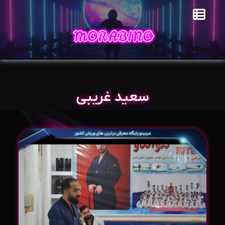
سعید غریبی