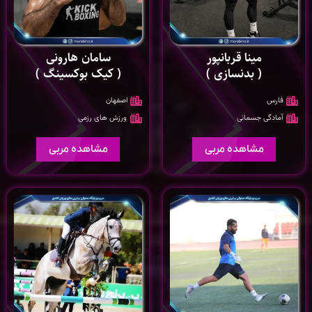
مینا قربانپور
سامان هارونی
( بدنسازی )
( کیک بوکسینگ )
فارس
اصفهان
آمادگی جسمانی
ورزش های رزمی
مشاهده مربی
مشاهده مربی