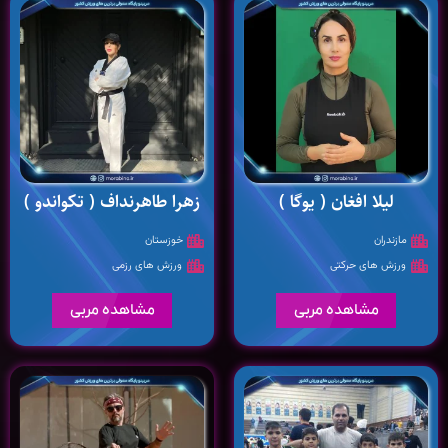
لیلا افغان ( یوگا )
زهرا طاهرنداف ( تکواندو )
مازندران
خوزستان
ورزش های حرکتی
ورزش های رزمی
مشاهده مربی
مشاهده مربی