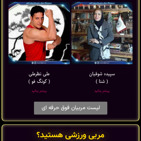
سپیده شوقیان
علی نظرعلی
( شنا )
( کونگ فو )
بیشتر بدانید
بیشتر بدانید
لیست مربیان فوق حرفه ای
مربی ورزشی هستید؟