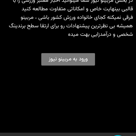
در بخش مربینو نیوز شما میتوانید اخبار معتبر ورزشی را با
قالبی بینهایت خاص و امکاناتی متفاوت مطالعه کنید
فرقی نمیکنه کجای خانواده ورزش کشور باشی ، مربینو
همیشه بی نظرترین پیشنهادات رو برای ارتقا سطح برندینگ
شخصی و درآمدزایی بهت میده
ورود به مربینو نیوز