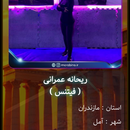
ریحانه عمرانی
( فیتنس )
استان : مازندران
شهر : آمل