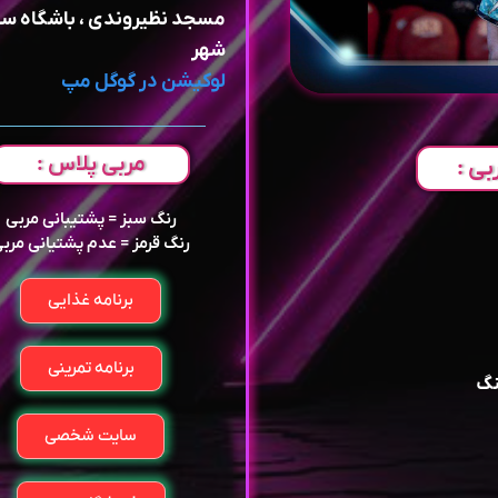
مسجد نظیروندی ، باشگاه ست
شهر
لوکیشن در گوگل مپ
مربی پلاس :
بی :
رنگ سبز = پشتیبانی مربی
رنگ قرمز = عدم پشتیانی مرب
برنامه غذایی
برنامه تمرینی
نگ
سایت شخصی