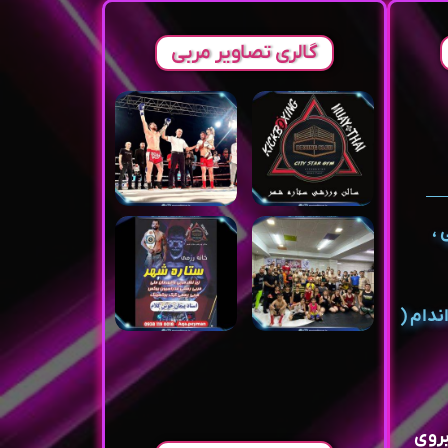
گالری تصاویر مربی
 ،
ندام (
بروی