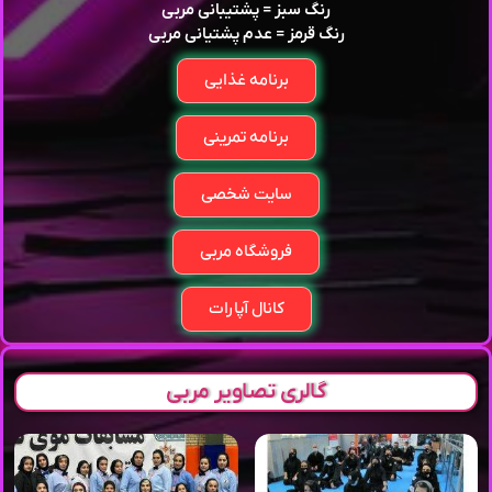
رنگ سبز = پشتیبانی مربی
رنگ قرمز = عدم پشتیانی مربی
برنامه غذایی
برنامه تمرینی
سایت شخصی
فروشگاه مربی
کانال آپارات
گالری تصاویر مربی