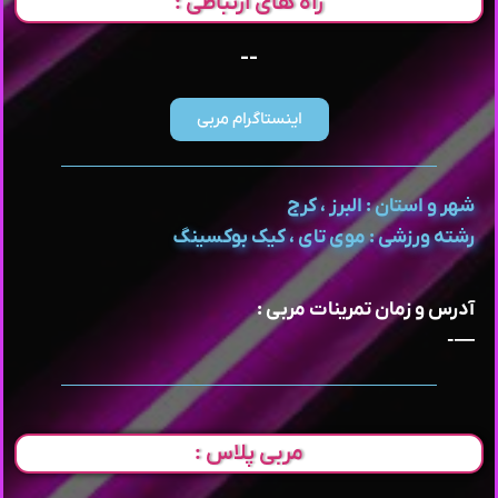
راه های ارتباطی :
--
اینستاگرام مربی
شهر و استان : البرز ، کرج
رشته ورزشی : موی تای ، کیک بوکسینگ
آدرس و زمان تمرینات مربی :
—-
مربی پلاس :