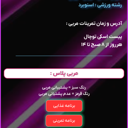
رشته ورزشی : اسنوبرد
آدرس و زمان تمرینات مربی :
پیست اسکی توچال
هرروز از ۸ صبح تا ۱۴
مربی پلاس :
رنگ سبز = پشتیبانی مربی
رنگ قرمز = عدم پشتیانی مربی
برنامه غذایی
برنامه تمرینی