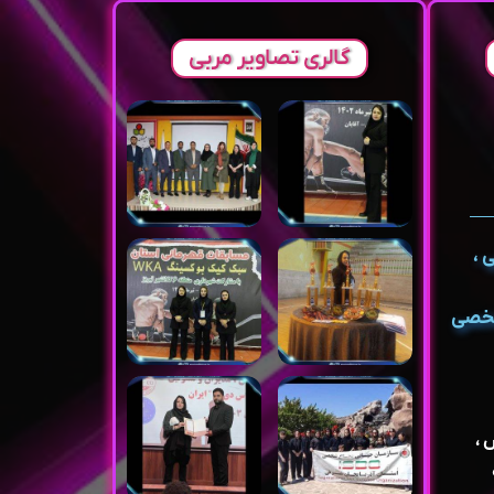
گالری تصاویر مربی
 ،
شخصی
 ،