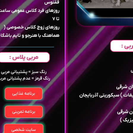
ققنوس
تا ۷
روزهای زوج کلاس خصوصی (
هماهنگ با هنرجو و تایم باشگاه
بی :
مربی پلاس :
رنگ سبز = پشتیبانی مربی
رنگ قرمز = عدم پشتیانی مرب
ان شرقی
برنامه غذایی
یفات ) سیکوریتی آذربایجان
ن شرقی
برنامه تمرینی
زیک )
سایت شخصی