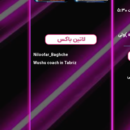
روزهای فرد کلاس عمومی ساعت ۵:۳۰
 )ولی
لاتین باکس
Niloofar_Baghche
Wushu coach in Tabriz
ی