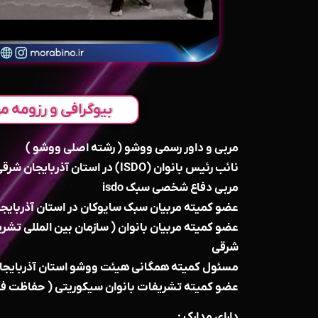
بیوگرافی و رزومه مر
مربی و داور رسمی ووشو ( رشته اصلی ووشو )
نائب رئیس بانوان (ISDO) در استان آذربایجان شرقی
مربی دفاع شخصی سبک isdo
عضو کمیته مربیان سبک سایوکان در استان آذربایج
عضو کمیته مربیان بانوان ( سازمان بین المللی تشر
شرقی
مسئول کمیته همگانی هیئت ووشو استان آذربایجا
عضو کمیته تشریفات بانوان سیکوریتی ( حفاظت فی
دارای مدارک :