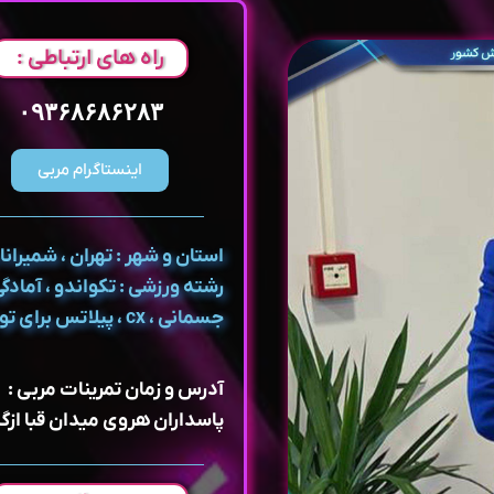
راه های ارتباطی :
۰۹۳۶۸۶۸۶۲۸۳
اینستاگرام مربی
استان و شهر : تهران ، شمیران
رشته ورزشی : تکواندو ، آمادگ
جسمانی ، cx ، پیلاتس برای تونیک
آدرس و زمان تمرینات مربی :
پاسداران هروی میدان قبا ازگ