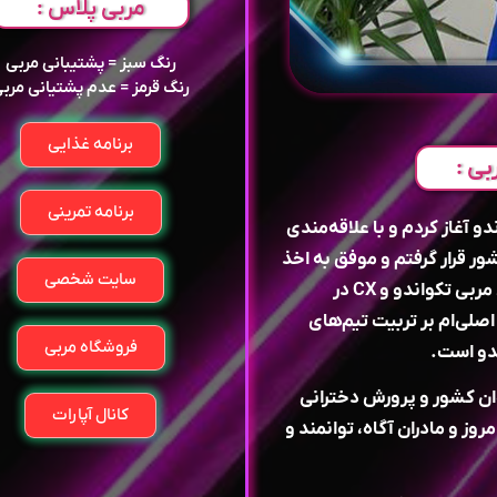
مربی پلاس :
رنگ سبز = پشتیبانی مربی
رنگ قرمز = عدم پشتیانی مرب
برنامه غذایی
بی :
برنامه تمرینی
دو آغاز کردم و با علاقه‌مندی
 قرار گرفتم و موفق به اخذ
سایت شخصی
مدارک آکادمیک معتبر شدم. در حال حاضر به‌عنوان مربی تکواندو و CX در
اصلی‌ام بر تربیت تیم‌های
فروشگاه مربی
دو است.
ان کشور و پرورش دخترانی
کانال آپارات
روز و مادران آگاه، توانمند و