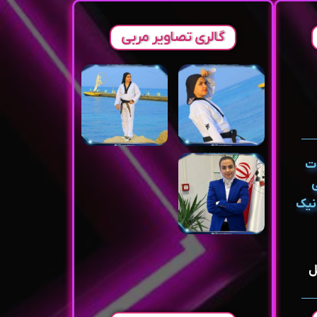
گالری تصاویر مربی
ات
ی
ل