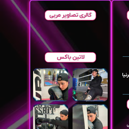
گالری تصاویر مربی
لاتین باکس
نیا
ی