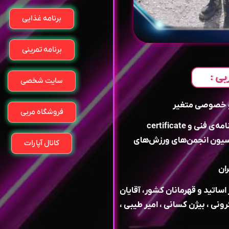
برنامه غذایی
برنامه تمرینی
بی :
سایت شخصی
فروشگاه مربی
دارای گواهینامه‌ی عملی مربی‌گری درجه سه، گواهینامه‌ی فنی و certificate
فته‌ی کیک‌بوکسینگ IMAO از فدراسیون انجمن‌های ورزش‌های
کانال آپارات
ان
اتید و قهرمانان کشور، آقایان
ی ، بیژن کسانی ، امیر طیبی ،