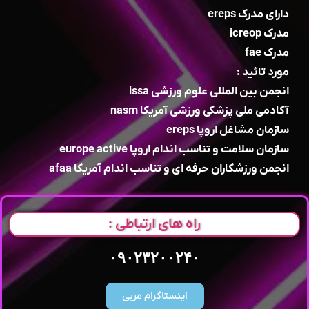
دارای مدرک ereps
مدرک icreop
مدرک fae
مورد تائید :
انجمن بین المللی علوم ورزشی issa
آکادمی ملی پزشکی ورزشی آمریکا nasm
سازمان مشاغل اروپا ereps
سازمان سلامت و تناسب اندام اروپا europe active
انجمن ورزشکاران حرفه ای و تناسب اندام آمریکا afaa
راه های ارتباطی :
۰۹۰۲۳۲۰۰۲۴۰
اینستاگرام مربی