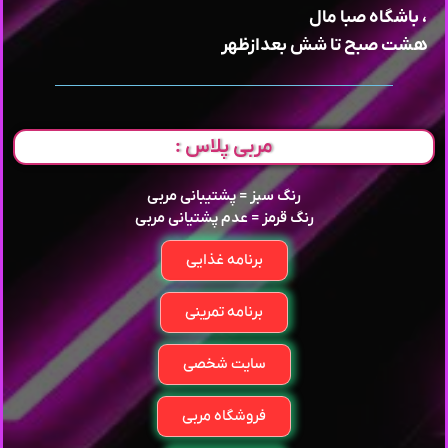
، باشگاه صبا مال
هشت صبح تا شش بعدازظهر
مربی پلاس :
رنگ سبز = پشتیبانی مربی
رنگ قرمز = عدم پشتیانی مربی
برنامه غذایی
برنامه تمرینی
سایت شخصی
فروشگاه مربی