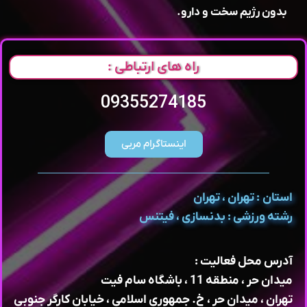
بدون رژیم سخت و دارو.
راه های ارتباطی :
09355274185
اینستاگرام مربی
استان : تهران ، تهران
رشته ورزشی : بدنسازی ، فیتنس
آدرس محل فعالیت :
میدان حر ، منطقه 11 ، باشگاه سام فیت
تهران ، میدان حر ، خ. جمهوری اسلامی ، خیابان کارگر جنوبی