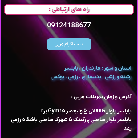
راه های ارتباطی :
09124188677
اینستاگرام مربی
استان و شهر : مازندران ، بابلسر
رشته ورزشی : بدنسازی ، رزمی ، بوکس
آدرس و زمان تمرینات مربی :
بابلسر بلوار طالقانی خ ولیعصر ۱۵ Gym برنا
بابلسر بلوار ساحلی پارکینگ ۵ شهرک ساحلی باشگاه رزمی
رعد