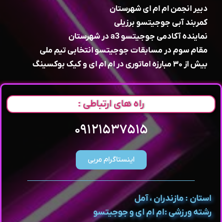
دبیر انجمن ام ام ای شهرستان
کمربند آبی جوجیتسو برزیلی
نماینده آکادمی جوجیتسو a3 در شهرستان
مقام سوم در مسابقات جوجیتسو انتخابی تیم ملی
بیش از ۳۰ مبارزه اماتوری در ام ام ای و کیک بوکسینگ
راه های ارتباطی :
۰۹۱۲۱۵۳۷۵۱۵
اینستاگرام مربی
استان : مازندران ، آمل
رشته ورزشی :ام ام ای و جوجیتسو