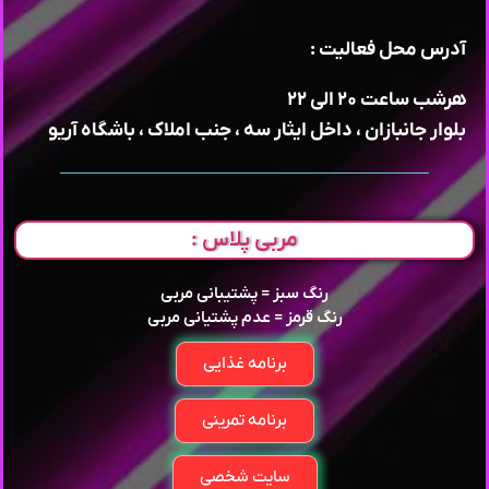
آدرس محل فعالیت :
هرشب ساعت ۲۰ الی ۲۲
بلوار جانبازان ، داخل ایثار سه ، جنب املاک ، باشگاه آریو
مربی پلاس :
رنگ سبز = پشتیبانی مربی
رنگ قرمز = عدم پشتیانی مربی
برنامه غذایی
برنامه تمرینی
سایت شخصی