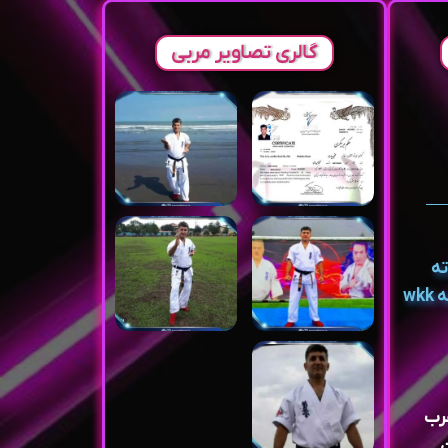
گالری تصاویر مربی
ته
ماستوشیما و کیوکوشین کاراته wkk
غرب