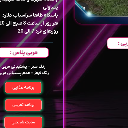
یساولی
باشگاه طاها سرآسیاب ملارد
هر روز از ساعت 8 صبح الی 20
روزهای فرد 7 الی 20
بی :
مربی پلاس :
رنگ سبز = پشتیبانی مربی
رنگ قرمز = عدم پشتیانی مرب
برنامه غذایی
برنامه تمرینی
سایت شخصی