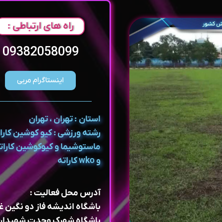
راه های ارتباطی :
09382058099
اینستاگرام مربی
استان : تهران ، تهران
رشته ورزشی : کیو کوشین کارا
و wko کاراته
آدرس محل فعالیت :
باشگاه اندیشه فاز دو نگین 
باشگاه شهرک وحدت شهیدان