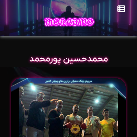
محمدحسین پورمحمد