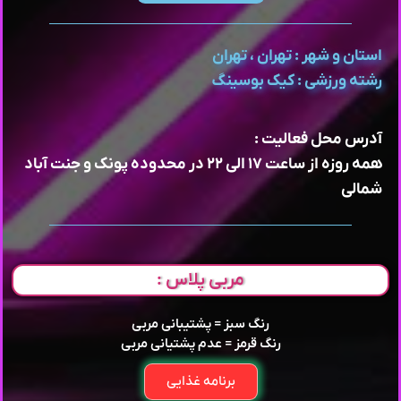
استان و شهر : تهران ، تهران
رشته ورزشی : کیک بوسینگ
آدرس محل فعالیت :
همه روزه از ساعت ۱۷ الی ۲۲ در محدوده پونک و جنت آباد
شمالی
مربی پلاس :
رنگ سبز = پشتیبانی مربی
رنگ قرمز = عدم پشتیانی مربی
برنامه غذایی