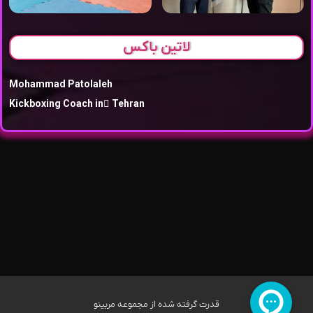
لاتین باکس
Mohammad Patolaleh
Kickboxing Coach in َTehran
قدرت گرفته شده از مجموعه مربینو