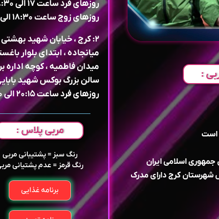
روزهای فرد ساعت ۱۷ 
روزهای زوج ساعت ۱۸:۳۰ الی ۲۱:۳۰
۲: کرج ، خیابان شهید بهشتی ،
میانجاده ، ابتدای بلوار باغست
میدان فاطمیه ، کوچه اداره بر
بی :
سالن بزرگ بوکس شهید بابای
روزهای فرد ساعت ۲۰:۱۵ الی ۲۱:۳۰
مربی پلاس :
 است
رنگ سبز = پشتیبانی مربی
 جمهوری اسلامی ایران
رنگ قرمز = عدم پشتیانی مرب
 شهرستان کرج دارای مدرک
برنامه غذایی