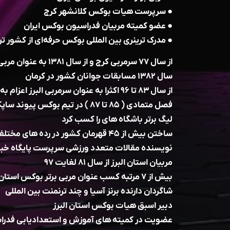
● سرپرست هیات بوکس کلانشهر کرج
● عضو کمیته مربیان فدراسیون بوکس ایران
● مدرک ترینری بین المللی بوکس حرفه‌ای از کشور تر
از سال ۷۷ سرمربی کرج و از 
سال ۱۳۸۲ مسابقات جوانان کشور در کرمان
از سال ۸۳ تا ۹۶ اکثرا به عنوان سرمربی البرز
فصل متمادی ( ۸۵ تا ۸۷ ) در تیم بوکس
لیگ برتر باشگاه های را کسب کرد
ساختن بیش از ۴۵ قهرمان کشور در رده های مختلف سنی تیم های ملی
نویسنده مقالات متعدد ورزشی سرپرست پایگاه خبری 
مربیان استان البرز از سال ۸۱ لغايت ۹۷
بیش از ۷ مرتبه کسب عنوان مربی برتر بوکس استان
شاگردان دارنده برنز آسیا و چند ترنمنت بین المللی
دبیر اسبق هیات بوکس استان البرز
عضویت در کمیته های آموزش و استعدادیابی فدرا