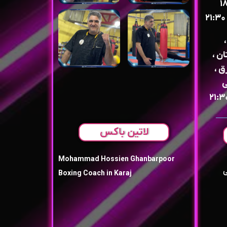
الی ۱۸:۳۰
ان ،
ق ،
ی
لاتین باکس
Mohammad Hossien Ghanbarpoor
ی
Boxing Coach in Karaj