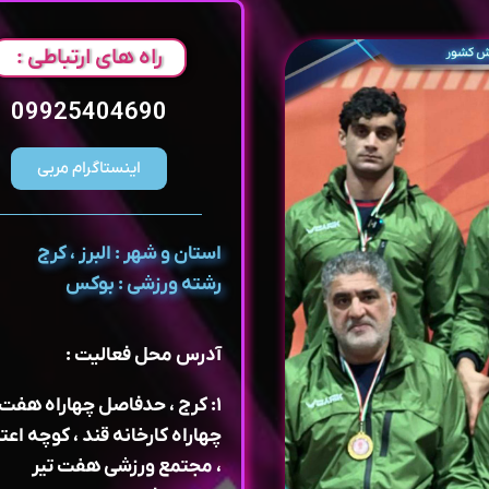
راه های ارتباطی :
09925404690
اینستاگرام مربی
استان و شهر : البرز ، کرج
رشته ورزشی : بوکس
آدرس محل فعالیت :
۱: کرج ، حدفاصل چهاراه هفت 
چهاراه کارخانه قند ، کوچه اع
، مجتمع ورزشی هفت تیر