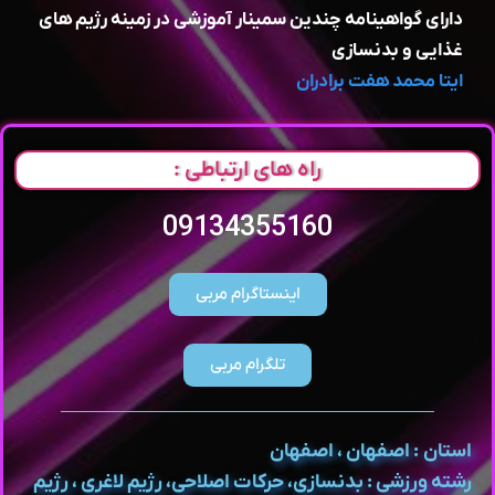
دارای گواهینامه چندین سمینار آموزشی در زمینه رژیم های
غذایی و بدنسازی
ایتا محمد هفت برادران
راه های ارتباطی :
09134355160
اینستاگرام مربی
تلگرام مربی
استان : اصفهان ، اصفهان
رشته ورزشی : بدنسازی، حرکات اصلاحی، رژیم لاغری ، رژیم