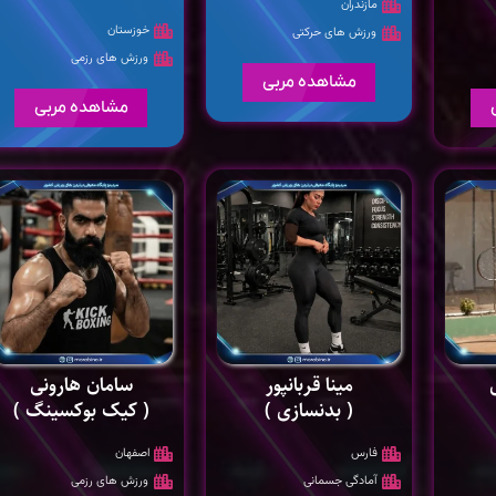
مازندران
خوزستان
ورزش های حرکتی
ورزش های رزمی
مشاهده مربی
مشاهده مربی
مینا قربانپور
سامان هارونی
( بدنسازی )
( کیک بوکسینگ )
فارس
اصفهان
آمادگی جسمانی
ورزش های رزمی