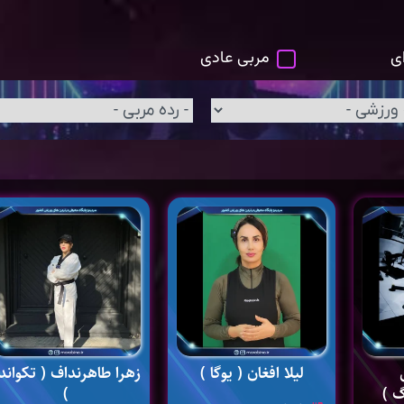
ی
مربی عادی
لیلا افغان ( یوگا )
زهرا طاهرنداف ( تکواند
 )
)