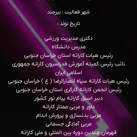
شهر فعالیت : بیرجند
تاریخ تولد :
دکتری مدیریت ورزشی
مدرس دانشگاه
رئیس هیات کاراته استان خراسان جنوبی
نائب رئیس کمیته آموزش فدراسیون کاراته جمهوری
اسلامی ایران
رئیس هیات کاراته سپاه انصارالرضا ( ع ) خراسان جنوبی
رئیس انجمن کاراته کارگری استان خراسان جنوبی
دبیر اسبق کاراته پیام نور کشور
داور و مربی ممتاز کاراته
مربی بدنسازی و پرورش اندام
مربی آمادگی جسمانی
قهرمان چندین دوره بین المللی و ملی کاراته