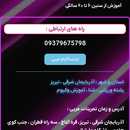
آموزش از سنین ۶ تا ۶۰ سالگی
راه های ارتباطی :
09379675798
اینستاگرام مربی
استان و شهر : آذربایجان شرقی ، تبریز
رشته ورزشی : شنا ، آموزش وکیوم
آدرس و زمان تمرینات مربی :
آذربایجان شرقی ، تبریز، قره آغاج ، سه راه قطران ، جنب کوی