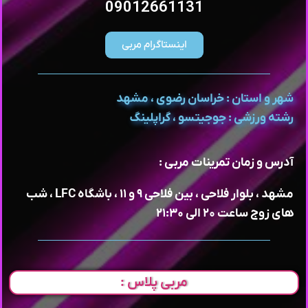
09012661131
اینستاگرام مربی
شهر و استان : خراسان رضوی ، مشهد
رشته ورزشی : جوجیتسو ، گراپلینگ
آدرس و زمان تمرینات مربی :
مشهد ، بلوار فلاحی ، بین فلاحی ۹ و ۱۱ ، باشگاه LFC ، شب
های زوج ساعت ۲۰ الی ۲۱:۳۰
مربی پلاس :