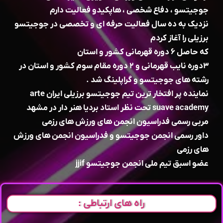
جوجیتسو ، دفاع شخصی ، هاپکیدو فعالیت دارم
نزدیک به ده سال فعالیت حرفه ای و تخصصی در جوجیتسو
برزیلی را آغاز کردم
که حاصل ۶ دوره قهرمانی کشور و استان
۳دوره نایب قهرمانی و ۲ دوره مقام سوم کشور و استان در
رشته های جوجیتسو و گراپلینگ شد .
نماینده پر افتخار ترین تیم جوجیتسو برزیلی ایران arte
suave academy تحت نظر استاد بردیا هنر دار در مشهد
مربی رسمی فدراسیون انجمن های ورزش های رزمی
داور رسمی انجمن جوجیتسو و فدراسیون انجمن های ورزش
های رزمی
عضو اسبق تیم ملی انجمن جوجیتسو jjif
راه های ارتباطی :