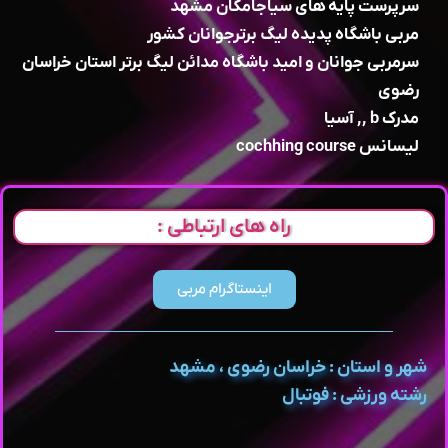
سرپرست پایه های سیاجامگان مشهد
مربی باشگاه پدیده لیگ برترجوانان کشور
سرمربی جوانان و امید باشگاه مدائن لیگ برتر استان خراسان
رضوی
مدرک b ,, آسیا
لیسانس cochhing course
راه های ارتباطی :
اینستاگرام مربی
شهر و استان : خراسان رضوی ، مشهد
رشته ورزشی : فوتبال