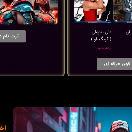
یان
علی نظرعلی
ثبت نام د
( کونگ فو )
بیشتر بدانید
فوق حرفه ای
اخب