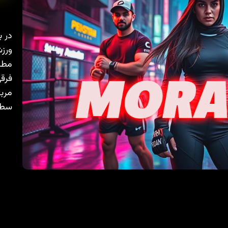
در ب
ورزش
مطال
فرقی
مربی
سطح