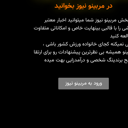
در مربینو نیوز بخوانید
خش مربینو نیوز شما میتوانید اخبار معتبر
ی را با قالبی بینهایت خاص و امکاناتی متفاوت
عه کنید
 نمیکنه کجای خانواده ورزش کشور باشی ،
نو همیشه بی نظرترین پیشنهادات رو برای ارتقا
 برندینگ شخصی و درآمدزایی بهت میده
ورود به مربینو نیوز