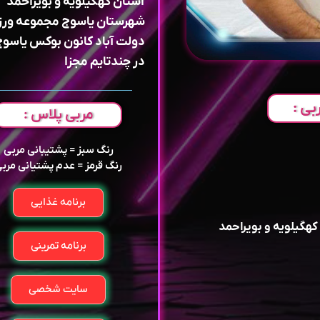
استان کهگیلویه و بویراحمد
شهرستان یاسوج مجموعه ور
دولت آباد کانون بوکس یاسوج
در چندتایم مجزا
بی :
مربی پلاس :
رنگ سبز = پشتیبانی مربی
رنگ قرمز = عدم پشتیانی مرب
برنامه غذایی
کهگیلویه و بویراحمد
برنامه تمرینی
سایت شخصی