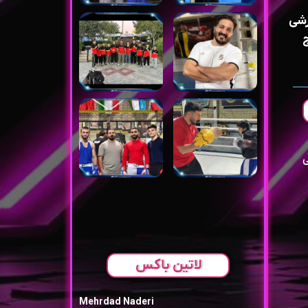
زشی
ی
لاتین باکس
Mehrdad Naderi