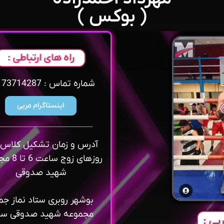
( بوکس )
راه های ارتباطی :
شماره تماس : 09173714287
اینستاگرام مربی
آدرس و زمان تشکیل کلاس ه
روزهای زوج 
شهید صدوقی
بوشهر روبری ستاد نماز جم
مجموعه شهید صدوقی سا
بی :