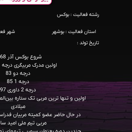
رشته فعالیت : بوکس
استان فعالیت : بوشهر
شهر فعا
تاریخ تولد :
شروع بوکس آذر 1368
اولبن مدرک مربیگری درجه 3 سال 78
درجه دو 83
درجه 1 85
درجه 2 داوری 97
میلادی
در حال حاضر عضو کمیته مربیان فدرا
مربی تیم ملی امید سال 
چندین دوره بعنوان سرمربی تبمهای نوج