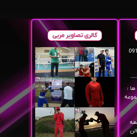
گالری تصاویر مربی
ا :
ساعت 6 تا 8 مجموعه
عه
لن