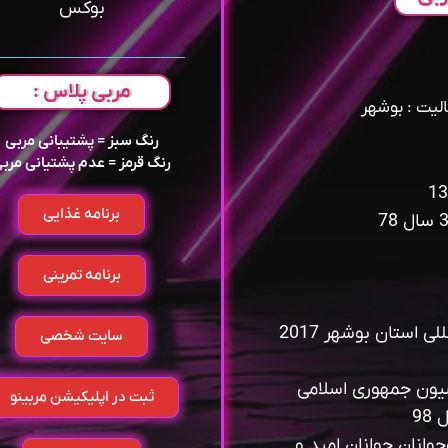
بوکس
مربی پلاس :
لیت : بوشهر
رنگ سبز = پشتیبانی مربی
رنگ قرمز = عدم پشتیانی مرب
برنامه غذایی
برنامه تمرینی
اولین و تنها ترین مربی تک ستاره بین‌المللی استان بوشهر 2017
سایت شخصی
سیون جمهوری اسلامی
ثبت در اپلیکیشن مربینو
98
وانان جوانان امید و