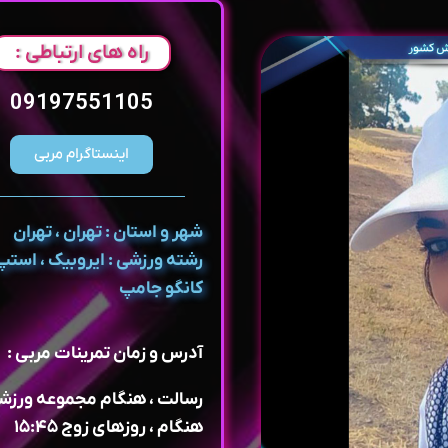
راه های ارتباطی :
09197551105
اینستاگرام مربی
شهر و استان : تهران ، تهران
رشته ورزشی : ایروبیک ، استپ 
کانگو جامپ
آدرس و زمان تمرینات مربی :
رسالت ، هنگام مجموعه ورزش
هنگام ، روزهای زوج ۱۵:۴۵