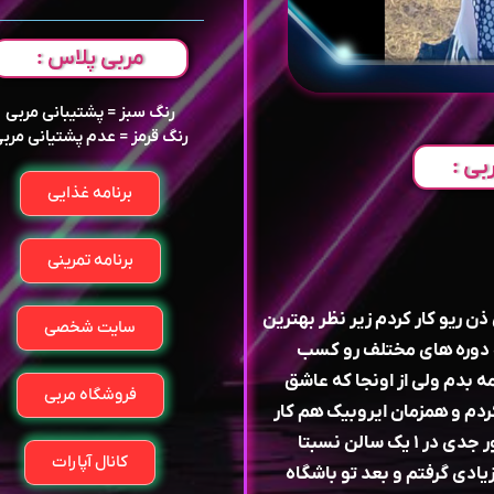
مربی پلاس :
رنگ سبز = پشتیبانی مربی
رنگ قرمز = عدم پشتیانی مرب
بی :
برنامه غذایی
برنامه تمرینی
کاراته سبک کان ذن ریو کار کردم زیر نظر بهترین
سایت شخصی
و دوره های مختلف رو کسب
مه بدم ولی از اونجا که عاشق
فروشگاه مربی
ردم و همزمان ایروبیک هم کار
کردم و خیلیا مشوقم بودن تو این زمینه و من به طور جدی در ۱ یک سالن نسبتا
کانال آپارات
ادی گرفتم و بعد تو باشگاه