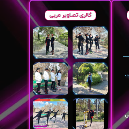
گالری تصاویر مربی
،
ی