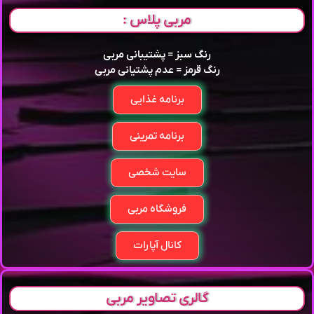
مربی پلاس :
رنگ سبز = پشتیبانی مربی
رنگ قرمز = عدم پشتیانی مربی
برنامه غذایی
برنامه تمرینی
سایت شخصی
فروشگاه مربی
کانال آپارات
گالری تصاویر مربی