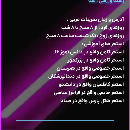
رشته ورزشی : شنا
آدرس و زمان تمرینات مربی :
روزهای فرد : از ۸ صبح تا ۸ شب
روزهای زوج : تک شیفت ساعت ۸ صبح
استخر های آموزشی :
استخر ثامن واقع در دانش آموز ۱۶
استخر ثامن واقع در بزرگمهر
استخر خصوصی واقع در هنرستان
استخر خصوصی واقع در دندانپزشکان
استخر کاظمیان واقع در دانشجو
استخر حاتمی واقع در فرامرز عباسی
استخر هتل پارس واقع در صیاد