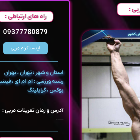
بی :
راه های ارتباطی :
09377780879
اینستاگرام مربی
استان و شهر : تهران ، تهران
رشته ورزشی : ام ام ای ، فیت
بوکس ، گراپلینگ
آدرس و زمان تمرینات مربی :
—-