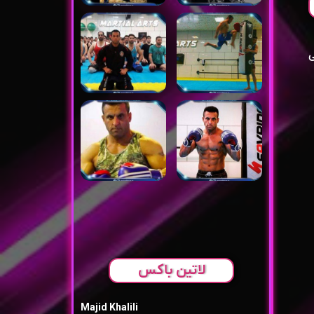
ی
لاتین باکس
Majid Khalili