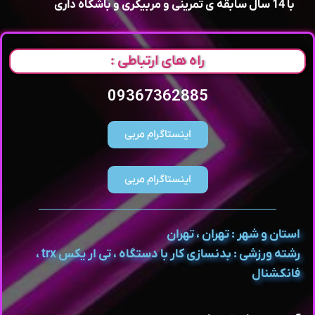
با 14 سال سابقه ی تمرینی و مربیگری و‌ باشگاه داری
راه های ارتباطی :
09367362885
اینستاگرام مربی
اینستاگرام مربی
استان و شهر : تهران ، تهران
رشته ورزشی : بدنسازی کار با دستگاه ، تی ار یکس trx ،
فانکشنال