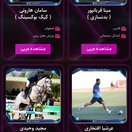
مینا قربانپور
سامان هارونی
( بدنسازی )
( کیک بوکسینگ )
فارس
اصفهان
آمادگی جسمانی
ورزش های رزمی
مشاهده مربی
مشاهده مربی
عرشیا افتخاری
مجید وحیدی