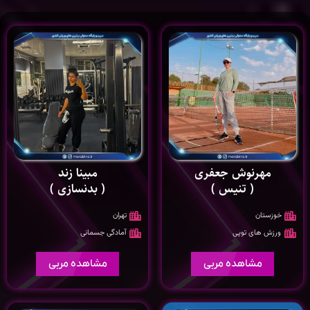
مهرنوش جعفری
مبینا زند
( تنیس )
( بدنسازی )
خوزستان
تهران
ورزش های توپی
آمادگی جسمانی
مشاهده مربی
مشاهده مربی