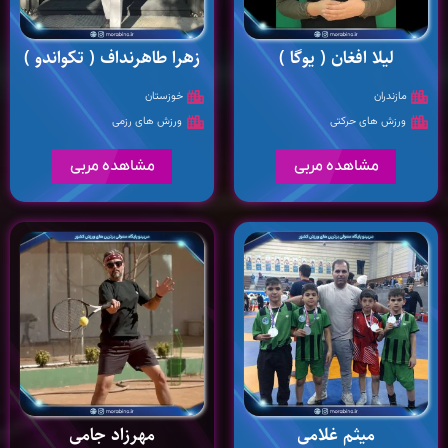
لیلا افغان ( یوگا )
زهرا طاهرنداف ( تکواندو )
مازندران
خوزستان
ورزش های حرکتی
ورزش های رزمی
مشاهده مربی
مشاهده مربی
میثم غلامی
مهرزاد جامی