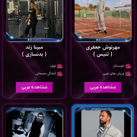
مهرنوش جعفری
مبینا زند
( تنیس )
( بدنسازی )
خوزستان
تهران
ورزش های توپی
آمادگی جسمانی
مشاهده مربی
مشاهده مربی