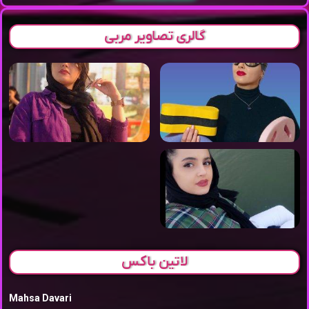
گالری تصاویر مربی
لاتین باکس
Mahsa Davari