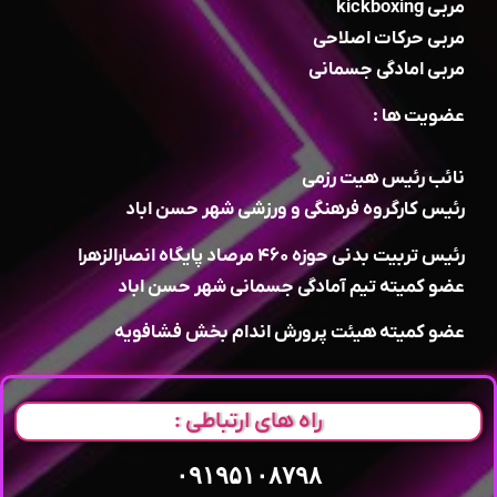
مربی kickboxing
مربی حرکات اصلاحی
مربی امادگی جسمانی
عضویت ها :
نائب رئیس هیت رزمی
رئیس کارگروه فرهنگی و ورزشی شهر حسن اباد
رئیس تربیت بدنی حوزه ۴۶۰ مرصاد پایگاه انصارالزهرا
عضو کمیته تیم آمادگی جسمانی شهر حسن اباد
عضو کمیته هیئت پرورش اندام بخش فشافویه
راه های ارتباطی :
۰۹۱۹۵۱۰۸۷۹۸