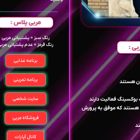
مربی پلاس :
رنگ سبز = پشتیبانی مربی
رنگ قرمز = عدم پشتیانی مرب
بی :
برنامه غذایی
برنامه تمرینی
ران هستند
سایت شخصی
ک بوکسینگ فعالیت دارند
ن هستند که موفق به پرورش
فروشگاه مربی
ند
کانال آپارات