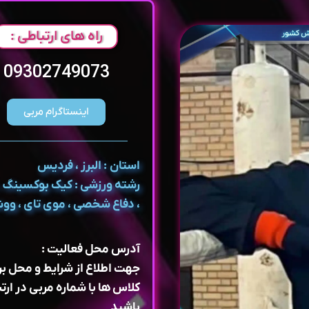
راه های ارتباطی :
09302749073
اینستاگرام مربی
استان : البرز ، فردیس
رشته ورزشی : کیک بوکسینگ ، 
، دفاع شخصی ، موی تای ، وو
آدرس محل فعالیت :
جهت اطلاع از شرایط و محل بر
کلاس ها با شماره مربی در ارتب
باشید