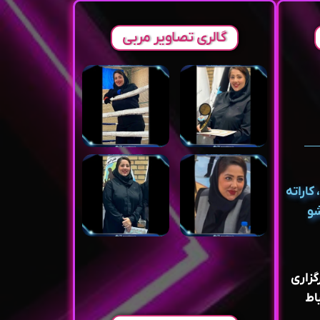
گالری تصاویر مربی
کاراته
شو
گزاری
اط