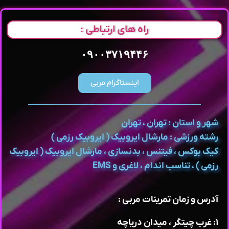
راه های ارتباطی :
۰۹۰۰۳۷۱۹۴۴۶
اینستاگرام مربی
شهر و استان : تهران ، تهران
رشته ورزشی : مارشال ایروبیک ( ایروبیک رزمی )
کیک بوکس ، فیتنس ، بدنسازی ، مارشال ایروبیک ( ایروبیک
رزمی ) ، تناسب اندام ، لاغری و EMS
آدرس و زمان تمرینات مربی :
۱: غرب چیتگر ، میدان دریاچه