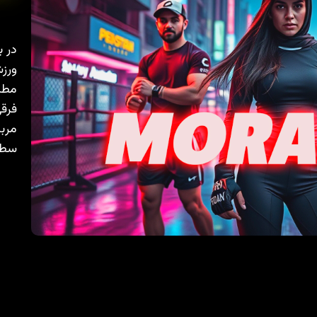
در ب
ورزش
مطال
فرقی
مربی
سطح