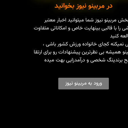
در مربینو نیوز بخوانید
خش مربینو نیوز شما میتوانید اخبار معتبر
ی را با قالبی بینهایت خاص و امکاناتی متفاوت
عه کنید
 نمیکنه کجای خانواده ورزش کشور باشی ،
نو همیشه بی نظرترین پیشنهادات رو برای ارتقا
 برندینگ شخصی و درآمدزایی بهت میده
ورود به مربینو نیوز