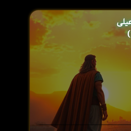
عیلی
)