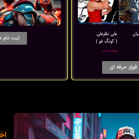
یان
علی نظرعلی
ثبت نام د
( کونگ فو )
بیشتر بدانید
فوق حرفه ای
اخب