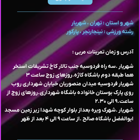
شهر و استان : تهران ، شهریار
رشته ورزشی : نینجارنجر ، پارکور
آدرس و زمان تمرینات مربی :
شهریار .سه راه فردوسیه جنب تالار کاخ تشریفات استخر
هما طبقه دوم باشکاه کاژه.روزهای زوج ساعت ۳
شهریار فردوسیه میدان منصوریان خیابان شهرداری روب
روی پارک بوستان خانواده باشگاه شهرداری.روزهای زوج از
ساعت.۹ الی ۲.۳۰
شهریار .شهرک ویره بعداز بلوار کوچه شهدا زیر زمین مسجد
ابوالفضل باشگاه صالح .از ساعت ۹ الی ۴ بعد از ظهر