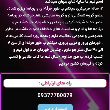
اسم تیم ما سایه های پنهان میباشد
۱۲ ساله مربیگری میکنم ب طور حرفه ای و برنامه ریزی شده.
عضو گروه همگانی ام و گروه نمایشی .هنرجوهام در برنامه
عصر جدید شرکت کردن و چندین جشنواره اجرا داشتیم و
برنامه ها و ایام و مناسبت های مختلف دعوت داشتیم .بطور
خصوصی و عمومی فعالیت دارم و همه روزه است کلاس هام
. قهرمان پرور و مربی پروری میکنم ب طور حرفه ای از سن ۴
الی ۴۰ سال هنر جو دارم . چندین قهرمان جام اول تیم و
کسب کردم ب طور مداوم ۶سال تیم ما کاپ طلایی را کسب
کرده و قهرمان کشور بودیم
راه های ارتباطی :
09377780879
اینستاگرام مربی