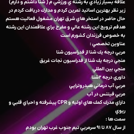
علاقه بسيار زيادي به رشته ي ورزشي م ( شنا داشتم و دارم)
زير نظر بهترين اساتيد تمرين كردم و مدارك دريافت كردم در
حال حاضر در استخر هاي شرق تهران مشغول فعاليت هستم
هدفم ترويج اين رشته عالي و مفرح براي علاقمندان اين رشته
به خصوص فرزندان كشورم است
عناوين تخصصي :
مربي درجه يك شنا از فدراسيون شنا
منجي درجه يك شنا از فدراسيون نجات غريق
منجي بين المللي
داوري درجه ٢شنا
مربي آب درماني هيدروتراپي
مربي فيتنس در آب
داراي مدرك كمك هاي اوليه و CPR پيشرفته و احياي قلبي و
ريوي
سمت ها :
از سال ٨٧ تا ٩١ سرمربي تيم جنوب غرب تهران بودم