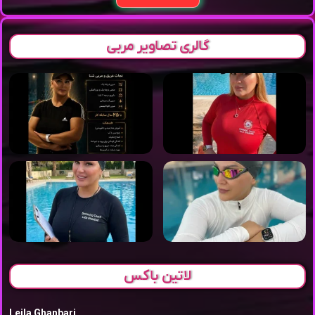
گالری تصاویر مربی
لاتین باکس
Leila Ghanbari