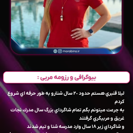
بیوگرافی و رزومه مربی :
ليلا قنبري هستم حدود ٢٠ سال شنارو به طور حرفه اي شروع
كردم
به جرعت ميتونم بگم تمام شاگرداي بزرگ سال مدرك نجات
غريق و مربيگري گرفتند
و شاگرداي زير ١٨ سال وارد مدرسه شنا و تيم شدند