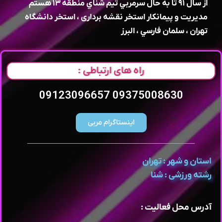
از سال ٩١ تا به حال سرمربي تيم شناي منطقه ١٣ هستم
مديريت و پيمانكار استخر نقشه برداری ، استخر دانشگاه
تهران ، سلمان فارسي ، البرز
راه های ارتباطی :
09375008630 09123096657
اینستاگرام مربی
استان و شهر : تهران
رشته ورزشی : شنا
آدرس محل فعالیت :