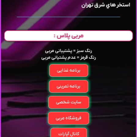
استخر هاي شرق تهران
مربی پلاس :
رنگ سبز = پشتیبانی مربی
رنگ قرمز = عدم پشتیانی مربی
برنامه غذایی
برنامه تمرینی
سایت شخصی
فروشگاه مربی
کانال آپارات