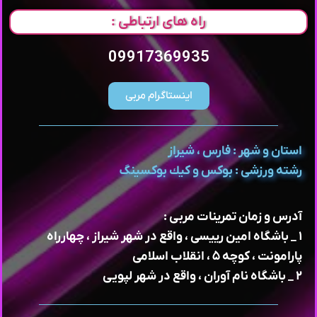
راه های ارتباطی :
09917369935
اینستاگرام مربی
استان و شهر : فارس ، شیراز
رشته ورزشی : بوكس و كيك بوكسینگ
آدرس و زمان تمرینات مربی :
۱ _ باشگاه امین رییسی ، واقع در شهر شیراز ، چهارراه
پارامونت ، کوچه ۵ ، انقلاب اسلامی
۲ _ باشگاه نام آوران ، واقع در شهر لپویی