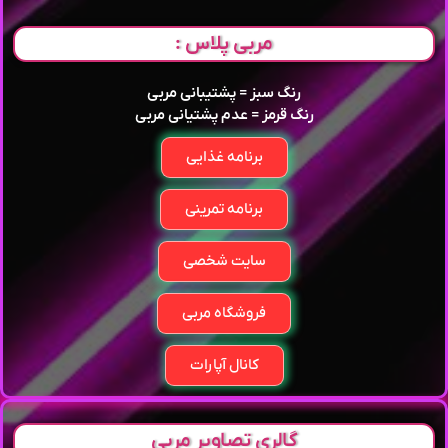
مربی پلاس :
رنگ سبز = پشتیبانی مربی
رنگ قرمز = عدم پشتیانی مربی
برنامه غذایی
برنامه تمرینی
سایت شخصی
فروشگاه مربی
کانال آپارات
گالری تصاویر مربی