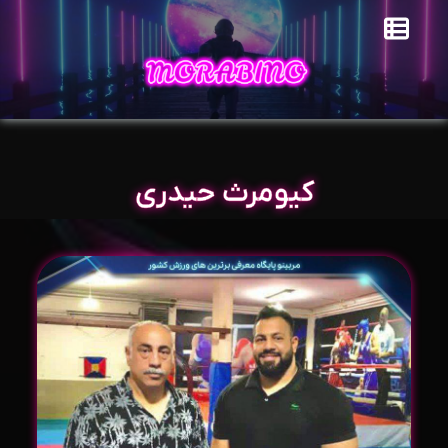
کیومرث حیدری