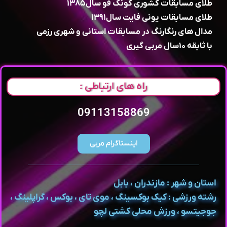
طلای مسابقات کشوری کونگ فو سال۱۳۸۵
طلای مسابقات یونی فایت سال۱۳۹۱
مدال های رنگارنگ در مسابقات استانی و شهری ‌رزمی
با ثابقه ۱۰سال مربی گیری
راه های ارتباطی :
09113158869
اینستاگرام مربی
استان و شهر : مازندران ، بابل
رشته ورزشی : کیک بوکسینگ ، موی تای ، بوکس ، گراپلینگ ،
جوجیتسو ، ورزش محلی کشتی لچو