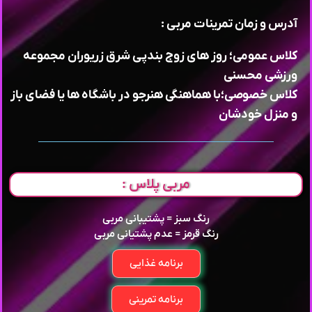
آدرس و زمان تمرینات مربی :
کلاس عمومی؛ روز های زوج بندپی شرق زریوران مجموعه
ورزشی محسنی
کلاس خصوصی؛با هماهنگی هنرجو در باشگاه ها یا فضای باز
و منزل خودشان
مربی پلاس :
رنگ سبز = پشتیبانی مربی
رنگ قرمز = عدم پشتیانی مربی
برنامه غذایی
برنامه تمرینی