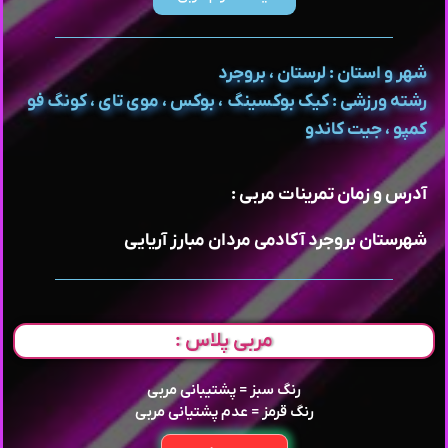
شهر و استان : لرستان ، بروجرد
رشته ورزشی : کیک بوکسینگ ، بوکس ، موی تای ، کونگ فو
کمپو ، جیت کاندو
آدرس و زمان تمرینات مربی :
شهرستان بروجرد آکادمی مردان مبارز آریایی
مربی پلاس :
رنگ سبز = پشتیبانی مربی
رنگ قرمز = عدم پشتیانی مربی