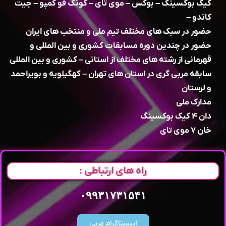
کیک بوکسینگ – بوکس – موی تای – کونگ فو کمپو – جیت
کاندو –
حضور در سبک های مختلف تیم ملی و منتخب های ایران
حضور در چندین دوره مسابقات کشوری و بین المللی و
قهرمانی از رشته های مختلف از استانی – کشوری و بین المللی
سابقه مربی گری در استان های تهران – کهگیلویه و بویراحمد
و لرستان
مدارک ملی
دان ۴ کیک بوکسینگ
خان ۷ موی تای
راه های ارتباطی :
۰۹۹۳۱۷۳۱۵۴۱
اینستاگرام مربی