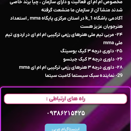
مخصوص ام ام ای فعالیت و دارای سازمان ، چیا برند خاصی
شدند منشآ آن از سازمان ما منشعت گرفته
آکادمی باشگاه k_1 در استان مرکزی پایگاه mma , استعداد
هنرجویان عزیز هست
۲۴- مربی تیم ملی هنرهای رزمی ترکیبی ام ام ای در اردوی تیم
ملی mma
۲۵- داوری درجه ۳ کیک بوسینگ
۲۶- داوری درجه ۳ کیک جیتسو
۲۸- داوری درجه ۳ هنرهای رزمی ترکیبی ام ام ای mma
29- نماینده سبک سیستما کامبت سیتما
راه های ارتباطی :
۰۹۳۸۶۲۱۵۴۲۵
اینستاگرام مربی