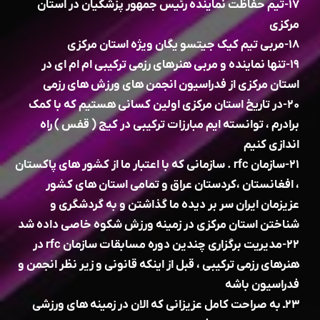
۱۷-تیم حفاظت نماینده رئیس جمهور پزشکیان در استان
مرکزی
۱۸-مربی تیم کیک جیتسو یگان ویژه استان مرکزی
۱۹-تنها نماینده و مربی هنرهای رزمی ترکیبی ام ام ای در
استان مرکزی از فدراسیون انجمن های ورزش های رزمی
۲۰-در تاریخ استان مرکزی اولین کسانی هستیم که با کمک
برادرم ، توانسته ایم مبارزات ترکیبی در کیج ( قفس ) راه
اندازی کنیم
۲۱-سازمان rfc . سازمانی که با اعتبار ما از کشور های پاکستان
، افغانستان ،کردستان عراق و تمامی استان های کشور
عزیزمان ایران سر بر دیده ما گذاشتن و به گردشگری و
شناختن استان مرکزی در زمینه ورزش شکوه خاصی داده شد
۲۲-مدیریت برگزاری چندین دوره مسابقات سازمان rfc در
هنرهای رزمی ترکیبی ، قبل از اینکه قانونی و زیر نظر انجمن و
فدراسیون باشه
۲۳ـ به صراحت کامل عزیزانی که الان در زمینه های ورزشی