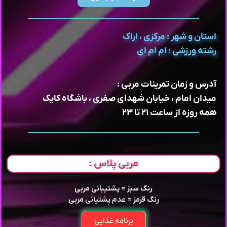
استان و شهر : مرکزی ، اراک
رشته ورزشی : ام ام ای
آدرس و زمان تمرینات مربی :
میدان امام ، خیابان شهدای صفری ، باشگاه کایک
همه روزه از ساعت ۲۱ تا ۲۳
مربی پلاس :
رنگ سبز = پشتیبانی مربی
رنگ قرمز = عدم پشتیانی مربی
برنامه غذایی