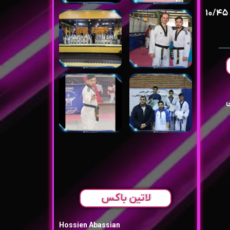
روزه های فرد ساعت ۹/۳۰ الی ۱۰/۴۵
ی
لاتین باکس
Hossien Abassian