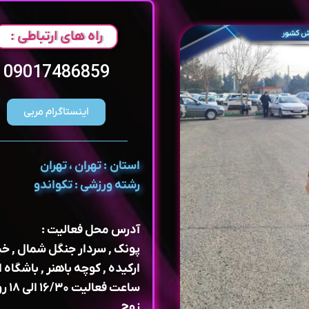
راه های ارتباطی :
09017486859
اینستاگرام مربی
استان : تهران ، تهران
رشته ورزشی : تکواندو
آدرس محل فعالیت :
پونک , سردار جنگل شمال , خی
ارکیده , کوچه باهنر , باشگاه ا
ساعت فع
زوج