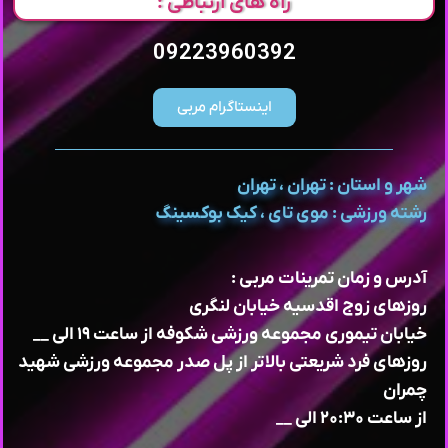
راه های ارتباطی :
09223960392
اینستاگرام مربی
شهر و استان : تهران ، تهران
رشته ورزشی : موی تای ، کیک بوکسینگ
آدرس و زمان تمرینات مربی :
روزهای زوج اقدسیه خیابان لنگری
خیابان تیموری مجموعه ورزشی شکوفه از ساعت ۱۹ الی __
روزهای فرد شریعتی بالاتر از پل صدر مجموعه ورزشی شهید
چمران
از ساعت ۲۰:۳۰ الی __