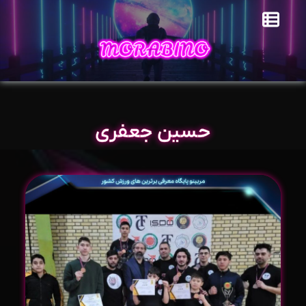
حسین جعفری