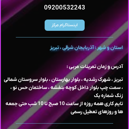
09200532243
اینستاگرام مرکز
استان و شهر : آذربایجان شرقی ، تبریز
آدرس و زمان تمرینات مربی :
تبریز ، شهرک رشدیه ، بلوار بهارستان ، بلوار سروستان شمالی
، سمت چپ بلوار داخل کوچه بنفشه ، ساختمان حس نو ،
زنگ شماره یک
تایم کاری همه روزه از ساعت 10 صبح تا 10 شب حتی جمعه
ها و روزهای تعطیل رسمی