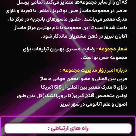
که آن را از سایر مجموعه‌ها متمایز می‌کند. تمامی پرسنل
حاضر در مجموعه ماساژ حس نو تبریز ، ماهر، با تجربه و دارای
مدرک معتبر می‌باشند. حضور ماسورهای باتجربه در مرکز ما،
باعث شده است تا این مجموعه با نام بهترین مرکز ماساژ
آقایان تبریز در ذهن مشتریان ماندگار شود.
شعار مجموعه :
رضایت مشتری بهترین تبلیغات برای
مجموعه حس نو است.
درباره امیر زوّار مدیریت مجموعه :
مربی بین المللی و عضو انجمن جهانی ماساژ
دارای 8 مدرک معتبر بین المللی از SIS آمریکا
اولین متخصص قلنج گیری(کایروپراکتیک)کل بدن طبق
اصول و علم آناتومی در شهر تبریز
راه های ارتباطی :