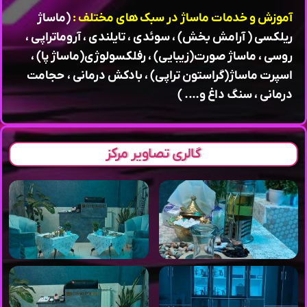
آموزش و خدمات ماساژ در سبک های مختلف‌ :
(ماساژ
ریلکسی ( آرامش بخش) ، سوئدی ، تایلندی ، آروماتراپی ،
روسی ، ماساژ صورت(زیبایی) ، رفلکسولوژی(ماساژ پا) ،
اسپرت ماساژ(گراستون تراپی) ، بادکش درمانی ، حجامت
درمانی ، سنگ داغ و…. )
گالری تصاویر مرکز