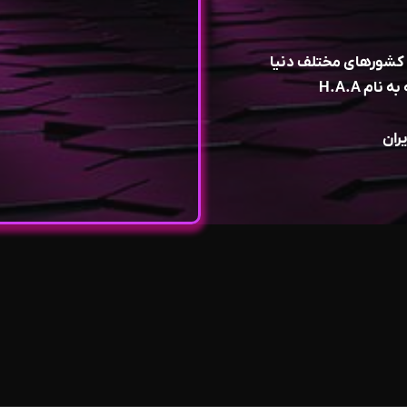
ام H.A.A
ران