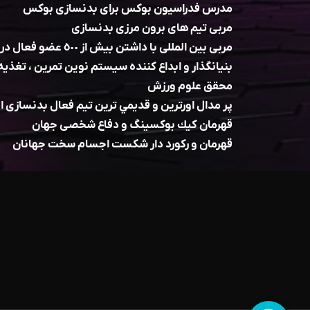
مدرس فدراسيون بوكس برای بدنسازی بوكس
مربی تيم های برون مرزی بدنسازی
مربی بين المللی با داشتن بيش از ٥٠٠ عضو فعال در كشورهاى مختلف دنيا
بنيانگذار و ابداع كننده سيستم نوين تمرين ، تغذيه به ن
محقق علوم ورزش
پر مدال اورترين و قديمي ترين تيم فعال بدنسازی اي
قهرمان كيك بوكسينگ و دفاع شخصى جهان
قهرمان و ركورد دار شكست اجسام سخت جهانان