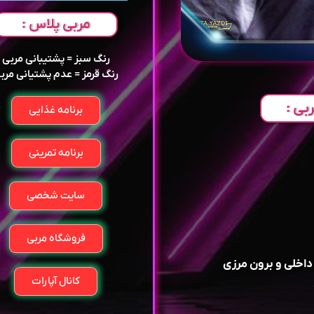
مربی پلاس :
رنگ سبز = پشتیبانی مربی
رنگ قرمز = عدم پشتیانی مرب
بی :
برنامه غذایی
برنامه تمرینی
سایت شخصی
فروشگاه مربی
 داخلی و برون مرزی
کانال آپارات