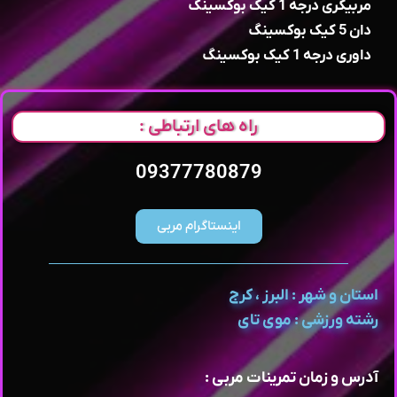
مربیگری درجه 1 کیک بوکسینگ
دان 5 کیک بوکسینگ
داوری درجه 1 کیک بوکسینگ
راه های ارتباطی :
09377780879
اینستاگرام مربی
استان و شهر : البرز ، کرج
رشته ورزشی : موی تای
آدرس و زمان تمرینات مربی :